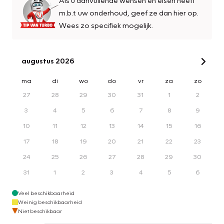
m.b.t. uw onderhoud, geef ze dan hier op.
Wees zo specifiek mogelijk.
augustus 2026
ma
di
wo
do
vr
za
zo
27
28
29
30
31
1
2
3
4
5
6
7
8
9
10
11
12
13
14
15
16
17
18
19
20
21
22
23
24
25
26
27
28
29
30
31
1
2
3
4
5
6
Veel beschikbaarheid
Weinig beschikbaarheid
Niet beschikbaar