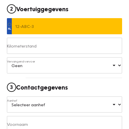
Voertuiggegevens
2
Kilometerstand
Vervangend vervoer
Contactgegevens
3
Aanhef
Voornaam