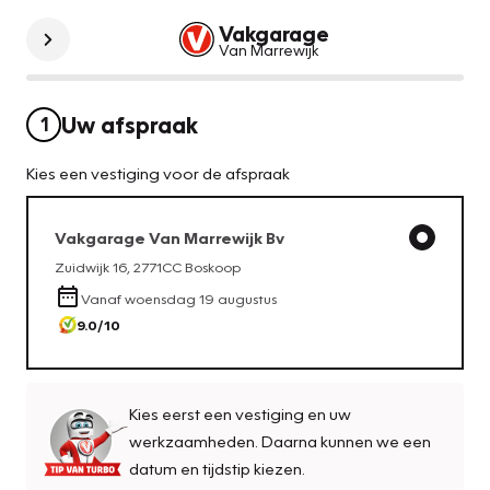
Vakgarage
Van Marrewijk
Uw afspraak
1
Kies een vestiging voor de afspraak
Vakgarage
Van Marrewijk Bv
Zuidwijk 16
,
2771CC
Boskoop
Vanaf
woensdag 19 augustus
9.0
/10
Kies eerst een vestiging en uw
werkzaamheden. Daarna kunnen we een
datum en tijdstip kiezen.