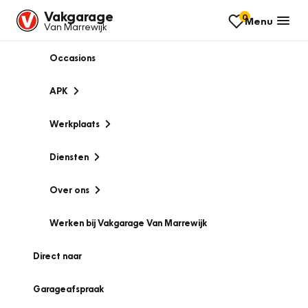
Vakgarage
0
Menu
Van Marrewijk
Occasions
APK
Werkplaats
Diensten
Over ons
Werken bij Vakgarage Van Marrewijk
Direct naar
Garageafspraak