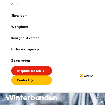
Contact
Showroom
Werkplaats
Kom gerust verder
Historie vakgarage
Zekerheden
Afspraak maken
9.0/10
Contact
Winterbanden
Banden