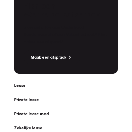
Plan een
Werkplaatsafspraak
Is uw auto toe aan Onderhoud,
Bandenwissel of een Vakantiecheck? Plan
online een afspraak!
Maak een afspraak
Lease
Private lease
Private lease used
Zakelijke lease