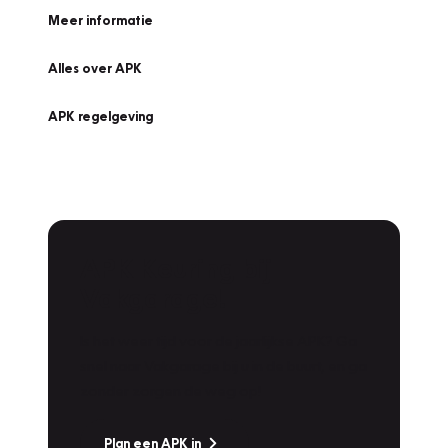
Meer informatie
Alles over APK
APK regelgeving
APK Keuring bij
Vakgarage!
Is het weer tijd voor de jaarlijkse APK? Ga
snel naar Vakgarage bij u in de buurt, en ga
zonder zorgen de weg op!
Plan een APK in