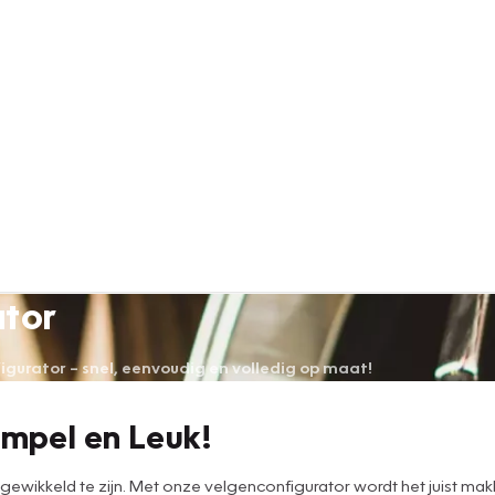
ator
urator – snel, eenvoudig en volledig op maat!
impel en Leuk!
wikkeld te zijn. Met onze velgenconfigurator wordt het juist makke