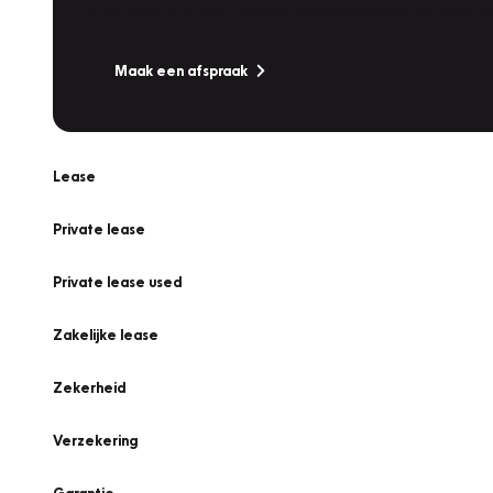
Is uw auto toe aan Onderhoud, Bandenwissel of een Va
Maak een afspraak
Lease
Private lease
Private lease used
Zakelijke lease
Zekerheid
Verzekering