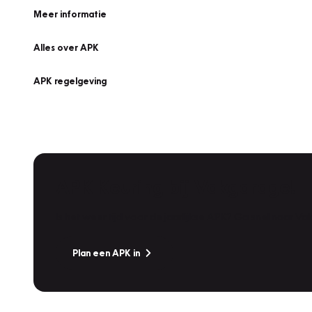
Meer informatie
Alles over APK
APK regelgeving
APK Keuring bij Vakgarage!
Is het weer tijd voor de jaarlijkse APK? Ga snel naar V
Plan een APK in