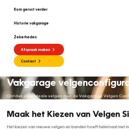
Kom gerust verder
Historie vakgarage
Zekerheden
Afspraak maken
Contact
Vakgarage velgenconfigur
Homepage
Ontdek jouw ideale velgen met de Vakgarage Velgen Config
Maak het Kiezen van Velgen S
Het kiezen van nieuwe velgen en banden hoeft helemaal niet inge