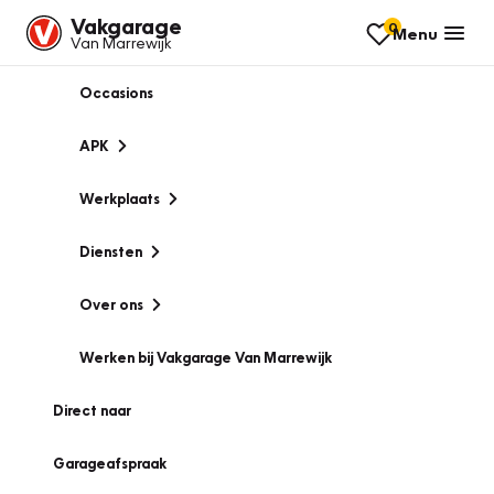
Vakgarage
0
Menu
Van Marrewijk
Occasions
APK
Werkplaats
Diensten
Over ons
Werken bij Vakgarage Van Marrewijk
Direct naar
Garageafspraak