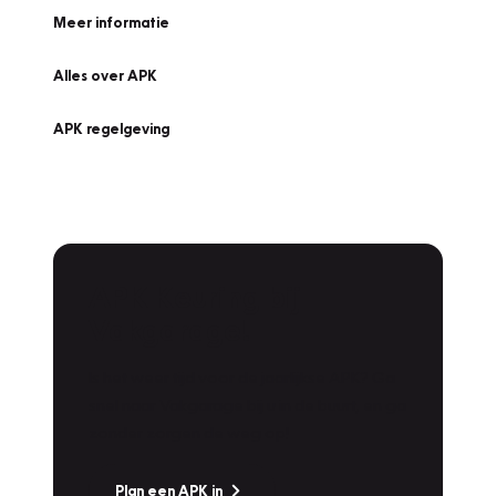
Meer informatie
Alles over APK
APK regelgeving
APK Keuring bij
Vakgarage!
Is het weer tijd voor de jaarlijkse APK? Ga
snel naar Vakgarage bij u in de buurt, en ga
zonder zorgen de weg op!
Plan een APK in