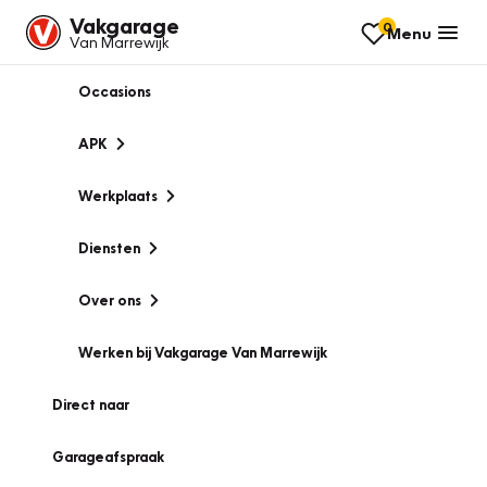
Vakgarage
0
Menu
Van Marrewijk
Occasions
APK
Werkplaats
Diensten
Over ons
Werken bij Vakgarage Van Marrewijk
Direct naar
Garageafspraak