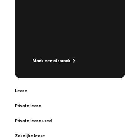
Plan een
Werkplaatsafspraak
Is uw auto toe aan Onderhoud,
Bandenwissel of een Vakantiecheck? Plan
online een afspraak!
Maak een afspraak
Lease
Private lease
Private lease used
Zakelijke lease