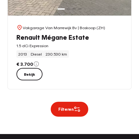
Vakgarage Van Marrewijk Bv
| Boskoop (ZH)
Renault Mégane Estate
1.5 dCi Expression
2013
Diesel
230.530 km
€ 3.700
Bekijk
Filteren