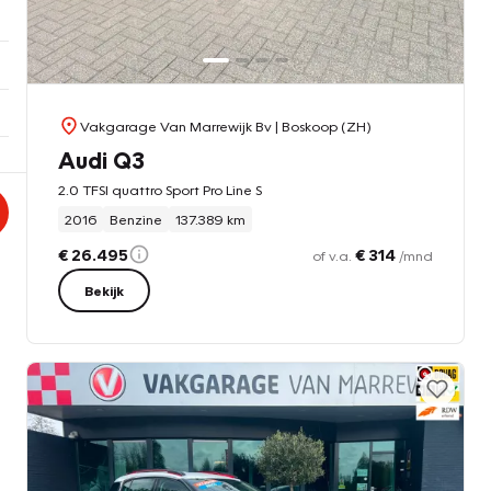
Vakgarage Van Marrewijk Bv
| Boskoop (ZH)
Audi Q3
2.0 TFSI quattro Sport Pro Line S
2016
Benzine
137.389 km
€ 26.495
€ 314
of v.a.
/mnd
Bekijk