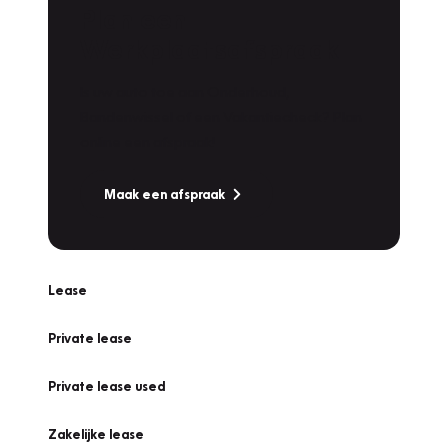
Plan een
Werkplaatsafspraak
Is uw auto toe aan Onderhoud,
Bandenwissel of een Vakantiecheck? Plan
online een afspraak!
Maak een afspraak
Lease
Private lease
Private lease used
Zakelijke lease