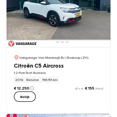
Vakgarage Van Marrewijk Bv
| Boskoop (ZH)
Citroën C5 Aircross
1.2 PureTech Business
2019
Benzine
156.151 km
€ 12.250
€ 155
of v.a.
/mnd
Bekijk