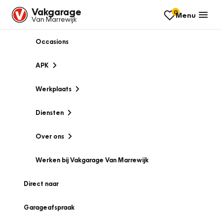
Vakgarage
0
Menu
Van Marrewijk
Occasions
APK
Werkplaats
Diensten
Over ons
Werken bij Vakgarage Van Marrewijk
Direct naar
Garageafspraak