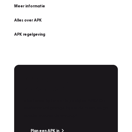
Meer informatie
Alles over APK
APK regelgeving
APK Keuring bij
Vakgarage!
Is het weer tijd voor de jaarlijkse APK? Ga
snel naar Vakgarage bij u in de buurt, en ga
zonder zorgen de weg op!
Plan een APK in