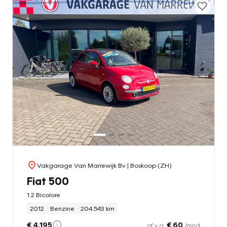
Vakgarage Van Marrewijk Bv
| Boskoop (ZH)
Fiat 500
1.2 Bicolore
2012
Benzine
204.543 km
€ 4.195
€ 60
of v.a.
/mnd