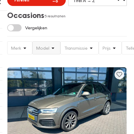
Occasions
5 resultaten
Vergelijken
Merk
Model
Transmissie
Prijs
Tell