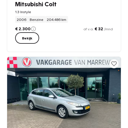
Mitsubishi Colt
1.3 Instyle
2006
Benzine
204.486 km
€ 2.300
€ 32
of v.a.
/mnd
Bekijk