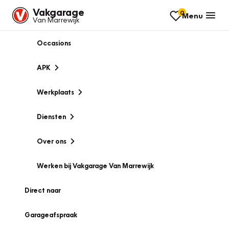
Vakgarage
0
Menu
Van Marrewijk
Occasions
APK
Werkplaats
Diensten
Over ons
Werken bij Vakgarage Van Marrewijk
Direct naar
Garageafspraak