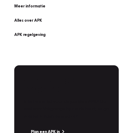
Meer informatie
Alles over APK
APK regelgeving
APK Keuring bij
Vakgarage!
Is het weer tijd voor de jaarlijkse APK? Ga
snel naar Vakgarage bij u in de buurt, en ga
zonder zorgen de weg op!
Plan een APK in