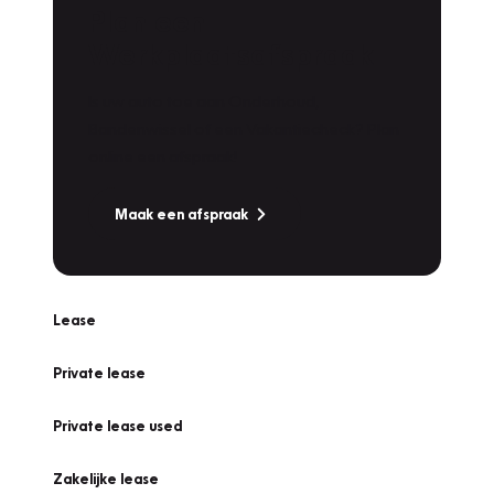
Plan een
Werkplaatsafspraak
Is uw auto toe aan Onderhoud,
Bandenwissel of een Vakantiecheck? Plan
online een afspraak!
Maak een afspraak
Lease
Private lease
Private lease used
Zakelijke lease